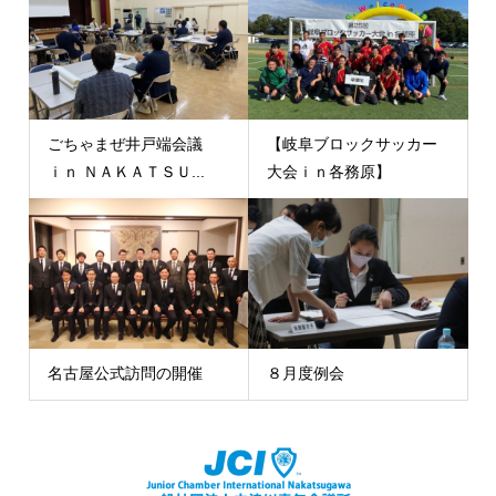
ごちゃまぜ井戸端会議
【岐阜ブロックサッカー
ｉｎ ＮＡＫＡＴＳＵ...
大会ｉｎ各務原】
名古屋公式訪問の開催
８月度例会