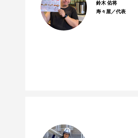
鈴木 佑将
寿々屋／代表