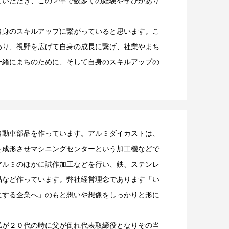
ていただき、この２年で数多くの経験や学びがあり
自身のスキルアップに繋がっていると思います。こ
わり、視野を広げて自身の成長に繋げ、社業やまち
一緒にまちのために、そして自身のスキルアップの
自動車部品を作っています。アルミダイカストは、
を成形させマシニングセンターという加工機などで
アルミのほかに試作加工などを行い、鉄、ステンレ
品など作っています。弊社経営理念であります「い
にする企業へ」のもと想いや想像をしっかりと形に
私が２０代の時に父が倒れ代表取締役となりその当