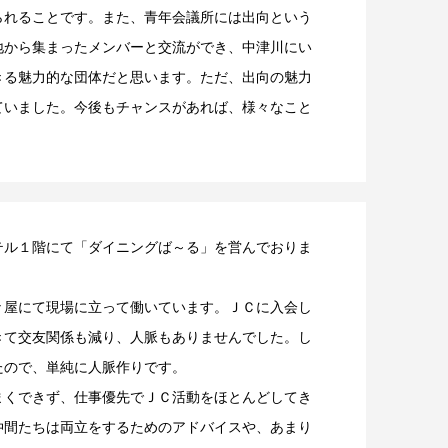
られることです。また、青年会議所には出向という
地から集まったメンバーと交流ができ、中津川にい
きる魅力的な団体だと思います。ただ、出向の魅力
ていました。今後もチャンスがあれば、様々なこと
テル１階にて「ダイニングば～る」を営んでおりま
々屋にて現場に立って働いています。ＪＣに入会し
きて交友関係も減り、人脈もありませんでした。し
たので、単純に人脈作りです。
まくできず、仕事優先でＪＣ活動をほとんどしてき
仲間たちは両立をするためのアドバイスや、あまり