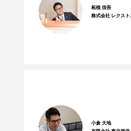
柘植 信吾
株式会社 レクスト
小倉 大地