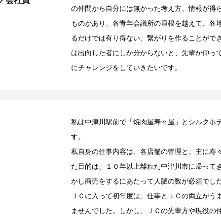
／会社員
の仲間から自分には無かった考え方、情報が得
ものがあり、各青年会議所の垣根を越えて、各
るだけでは有り得ない、繋がりを作ることがで
は出向した者にしか分からないと、先輩が仰っ
にチャレンジをしていきたいです。
私は中津川駅前で「焼肉屋寿々屋」とシルクホ
す。
私自身の仕事内容は、各店舗の管理と、主に寿
た目的は、１０年以上離れた中津川市に帰って
かし商売をするにあたって人脈の数が必須でし
ＪＣに入って初年度は、仕事とＪＣの両立がう
ませんでした。しかし、ＪＣの先輩方や現役の