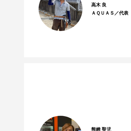
高木 良
ＡＱＵＡＳ／代表
熊﨑 聖児